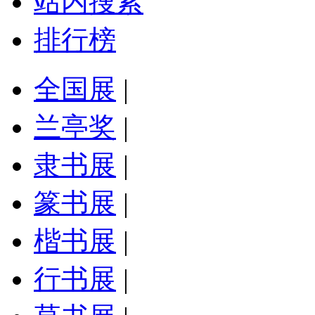
站内搜索
排行榜
全国展
|
兰亭奖
|
隶书展
|
篆书展
|
楷书展
|
行书展
|