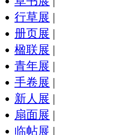
草书展
|
行草展
|
册页展
|
楹联展
|
青年展
|
手卷展
|
新人展
|
扇面展
|
临帖展
|