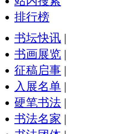
站内搜索
排行榜
书坛快讯
|
书画展览
|
征稿启事
|
入展名单
|
硬笔书法
|
书法名家
|