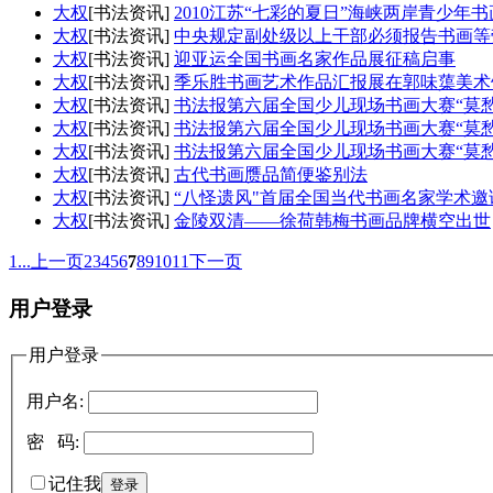
大权
[书法资讯]
2010江苏“七彩的夏日”海峡两岸青少年
大权
[书法资讯]
中央规定副处级以上干部必须报告书画等
大权
[书法资讯]
迎亚运全国书画名家作品展征稿启事
大权
[书法资讯]
季乐胜书画艺术作品汇报展在郭味蕖美术
大权
[书法资讯]
书法报第六届全国少儿现场书画大赛“莫
大权
[书法资讯]
书法报第六届全国少儿现场书画大赛“莫
大权
[书法资讯]
书法报第六届全国少儿现场书画大赛“莫
大权
[书法资讯]
古代书画赝品简便鉴别法
大权
[书法资讯]
“八怪遗风"首届全国当代书画名家学术邀
大权
[书法资讯]
金陵双清——徐荷韩梅书画品牌横空出世
1...
上一页
2
3
4
5
6
7
8
9
10
11
下一页
用户登录
用户登录
用户名:
密 码:
记住我