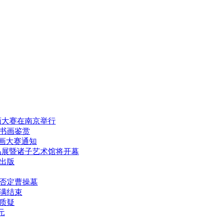
画大赛在南京举行
书画鉴赏
画大赛通知
品展暨诸子艺术馆将开幕
出版
否定曹操墓
满结束
质疑
元