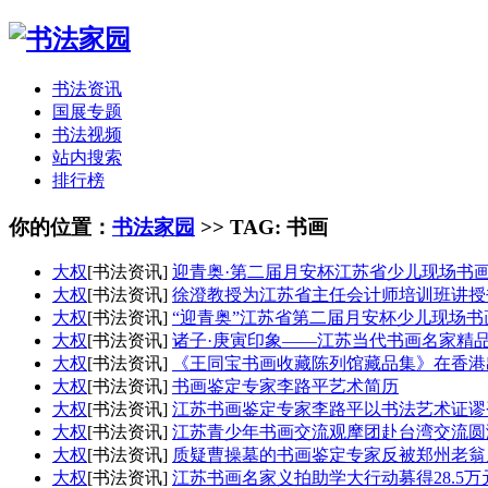
书法资讯
国展专题
书法视频
站内搜索
排行榜
你的位置：
书法家园
>> TAG: 书画
大权
[书法资讯]
迎青奥·第二届月安杯江苏省少儿现场书
大权
[书法资讯]
徐澄教授为江苏省主任会计师培训班讲授
大权
[书法资讯]
“迎青奥”江苏省第二届月安杯少儿现场书
大权
[书法资讯]
诸子·庚寅印象——江苏当代书画名家精
大权
[书法资讯]
《王同宝书画收藏陈列馆藏品集》在香港
大权
[书法资讯]
书画鉴定专家李路平艺术简历
大权
[书法资讯]
江苏书画鉴定专家李路平以书法艺术证谬
大权
[书法资讯]
江苏青少年书画交流观摩团赴台湾交流圆
大权
[书法资讯]
质疑曹操墓的书画鉴定专家反被郑州老翁
大权
[书法资讯]
江苏书画名家义拍助学大行动募得28.5万