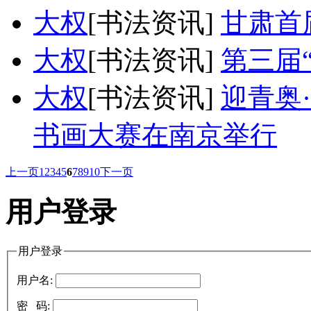
大权
[书法资讯]
甘肃首
大权
[书法资讯]
第三届
大权
[书法资讯]
迎青奥
书画大赛在南京举行
上一页
1
2
3
4
5
6
7
8
9
10
下一页
用户登录
用户登录
用户名:
密 码: