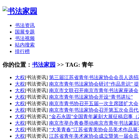
书法资讯
国展专题
书法视频
站内搜索
排行榜
你的位置：
书法家园
>> TAG: 青年
大权
[书法资讯]
第三届江苏省青年书法家协会会员人选招
大权
[书法资讯]
南京市青年书法家协会研讨“作品意识” 
大权
[书法资讯]
南京市文联召开南京市青年书法家座谈会
大权
[书法资讯]
南京市青年书法家协会开设“青书讲坛”
大权
[书法资讯]
南京市青书协召开五届一次主席团扩大会
大权
[书法资讯]
南京市青年书法家协会召开第五次会员代
大权
[书法资讯]
“金石永固”全国青年篆刻大展征稿启事（20
大权
[书法资讯]
南京市举办青春墨动南京市青年书法篆刻
大权
[书法资讯]
“大美青春”江苏省青美协会员美术作品展
大权
[书法资讯]
江苏省青年美术家协会成立暨第一届会员