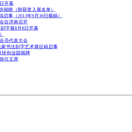
6日开幕
评选揭晓（附获奖入展名单）
启事（2013年9月30日截稿）
会在济南召开
刻字展8月8日开幕
）
会员代表大会
法家书法刻字艺术展征稿启事
科技创业园揭牌
政任主席