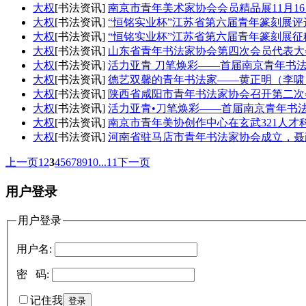
大权
[书法资讯]
南京市青年美术家协会会员精品展11月1
大权
[书法资讯]
“恒铭实业杯”江苏省第六届青年篆刻展
大权
[书法资讯]
“恒铭实业杯”江苏省第六届青年篆刻展征稿
大权
[书法资讯]
山东省青年书法家协会第四次会员代表大
大权
[书法资讯]
活力亚青 刀笔焕彩——首届南京青年书法
大权
[书法资讯]
德艺双馨的青年书法家——黄正明（李啸
大权
[书法资讯]
陕西省咸阳市青年书法家协会召开第二次
大权
[书法资讯]
活力亚青•刀笔焕彩——首届南京青年书
大权
[书法资讯]
南京市青年美协创作中心在玄武321人才
大权
[书法资讯]
河南省驻马店市青年书法家协会成立，聂
上一页
1
2
3
4
5
6
7
8
9
10
...11
下一页
用户登录
用户登录
用户名:
密 码:
记住我