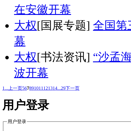
在安徽开幕
大权
[国展专题]
全国第
幕
大权
[书法资讯]
“沙孟
波开幕
1...
上一页
5
6
7
8
9
10
11
12
13
14
...29
下一页
用户登录
用户登录