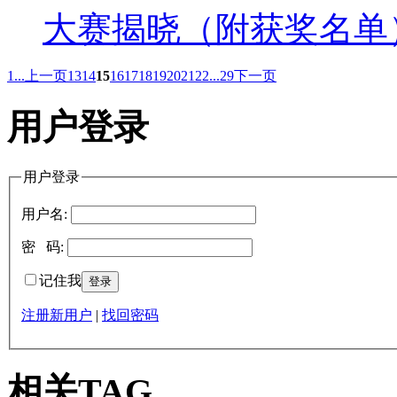
大赛揭晓（附获奖名单
1...
上一页
13
14
15
16
17
18
19
20
21
22
...29
下一页
用户登录
用户登录
用户名:
密 码:
记住我
注册新用户
|
找回密码
相关TAG