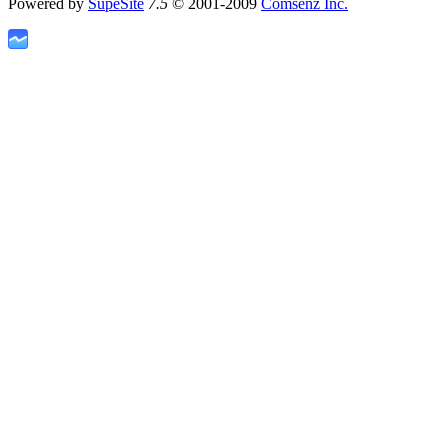
Powered by
SupeSite
7.5
© 2001-2009
Comsenz Inc.