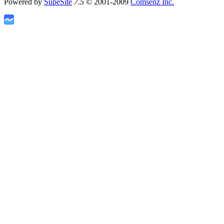
Powered by
SupeSite
7.5
© 2001-2009
Comsenz Inc.