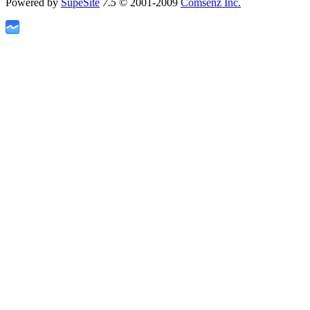
Powered by
SupeSite
7.5
© 2001-2009
Comsenz Inc.