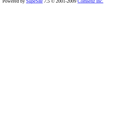
Powered by
SupeSite
7.5
© 2001-2009
Comsenz Inc.