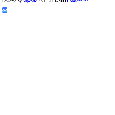
Powered by
SupeSite
7.5
© 2001-2009
Comsenz Inc.