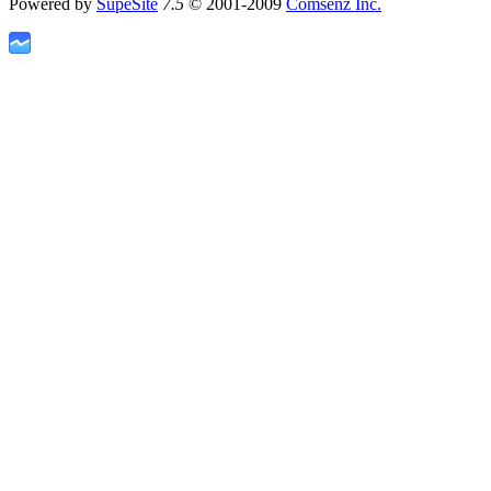
Powered by
SupeSite
7.5
© 2001-2009
Comsenz Inc.