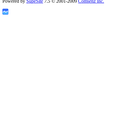
Powered by
SupeSite
7.5
© 2001-2009
Comsenz Inc.