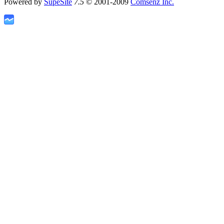
Powered by
SupeSite
7.5
© 2001-2009
Comsenz Inc.