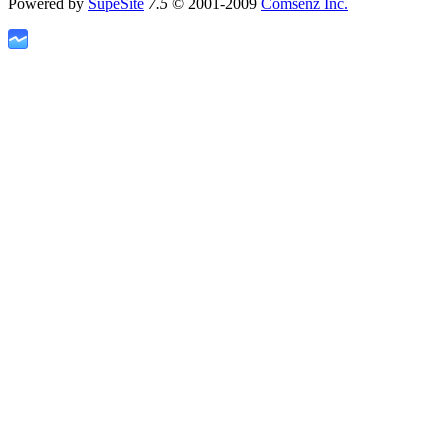
Powered by
SupeSite
7.5
© 2001-2009
Comsenz Inc.