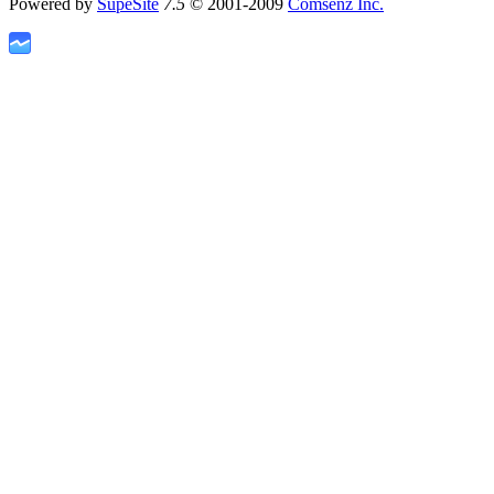
Powered by
SupeSite
7.5
© 2001-2009
Comsenz Inc.