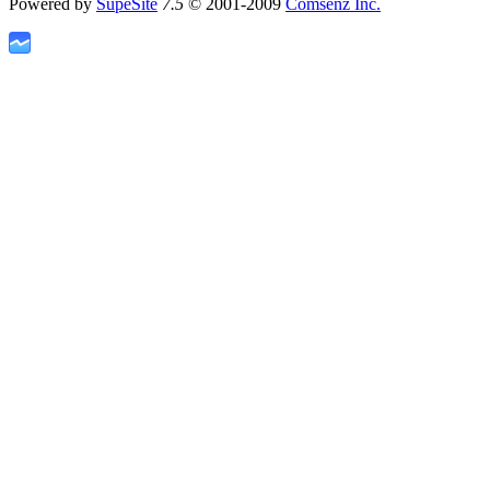
Powered by
SupeSite
7.5
© 2001-2009
Comsenz Inc.