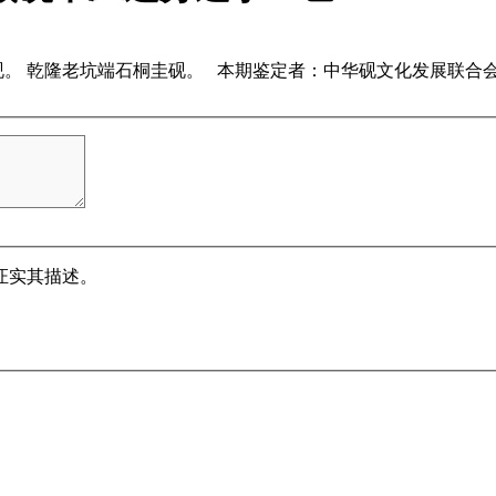
砚。 乾隆老坑端石桐圭砚。 本期鉴定者：中华砚文化发展联合
证实其描述。