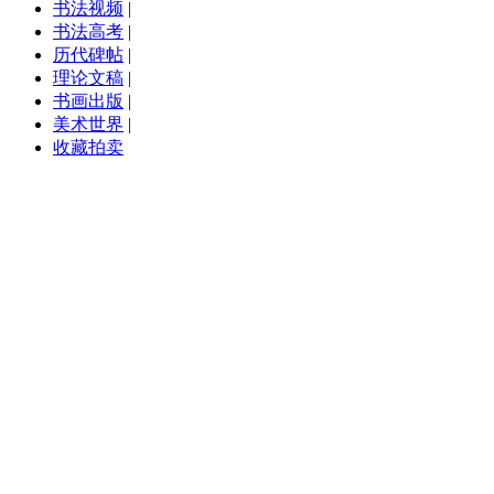
书法视频
|
书法高考
|
历代碑帖
|
理论文稿
|
书画出版
|
美术世界
|
收藏拍卖