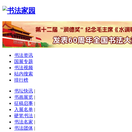
书法资讯
国展专题
书法视频
站内搜索
排行榜
书坛快讯
|
书画展览
|
征稿启事
|
入展名单
|
硬笔书法
|
书法名家
|
书法团体
|