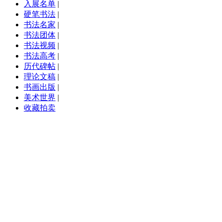
入展名单
|
硬笔书法
|
书法名家
|
书法团体
|
书法视频
|
书法高考
|
历代碑帖
|
理论文稿
|
书画出版
|
美术世界
|
收藏拍卖