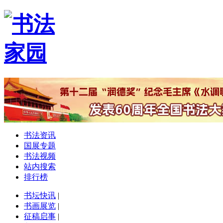
书法资讯
国展专题
书法视频
站内搜索
排行榜
书坛快讯
|
书画展览
|
征稿启事
|