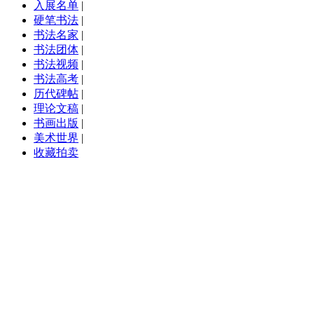
入展名单
|
硬笔书法
|
书法名家
|
书法团体
|
书法视频
|
书法高考
|
历代碑帖
|
理论文稿
|
书画出版
|
美术世界
|
收藏拍卖