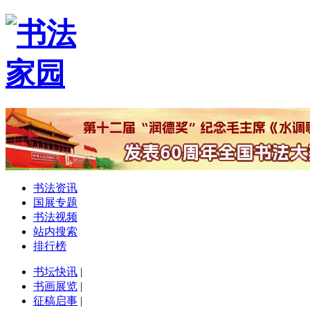
书法资讯
国展专题
书法视频
站内搜索
排行榜
书坛快讯
|
书画展览
|
征稿启事
|