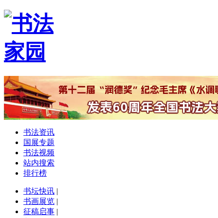
书法资讯
国展专题
书法视频
站内搜索
排行榜
书坛快讯
|
书画展览
|
征稿启事
|