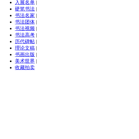
入展名单
|
硬笔书法
|
书法名家
|
书法团体
|
书法视频
|
书法高考
|
历代碑帖
|
理论文稿
|
书画出版
|
美术世界
|
收藏拍卖