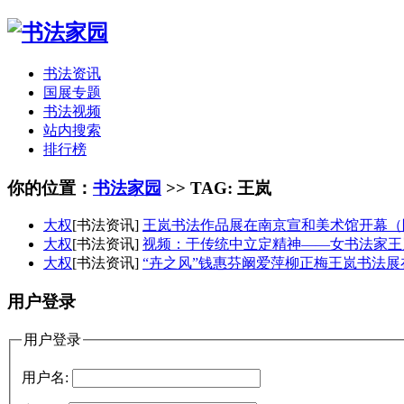
书法资讯
国展专题
书法视频
站内搜索
排行榜
你的位置：
书法家园
>> TAG: 王岚
大权
[书法资讯]
王岚书法作品展在南京宣和美术馆开幕（
大权
[书法资讯]
视频：于传统中立定精神——女书法家王
大权
[书法资讯]
“卉之风”钱惠芬阚爱萍柳正梅王岚书法展
用户登录
用户登录
用户名: