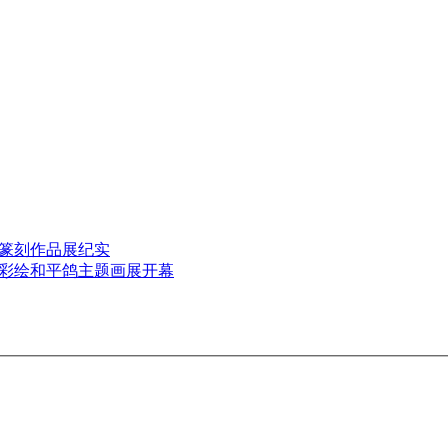
篆刻作品展纪实
彩绘和平鸽主题画展开幕