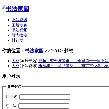
书法资讯
国展专题
书法视频
站内搜索
排行榜
你的位置：
书法家园
>> TAG: 梦想
大权
[国展专题]
视频：梦想与追求——全国第十一届书法
大权
[书法资讯]
祈福和平，放飞梦想——南京市少年儿童
用户登录
用户登录
用户名:
密 码: