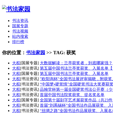
书法资讯
国展专题
书法视频
站内搜索
排行榜
你的位置：
书法家园
>> TAG: 获奖
大权
[国展专题]
大数据解读：兰亭获奖者，到底哪家强？
大权
[书法资讯]
第五届中国书法兰亭奖获奖、入展名单【
大权
[国展专题]
第五届中国书法兰亭奖获奖、入展名单
大权
[书法资讯]
"欧阳询杯"全国书法展评审揭晓，附获奖
大权
[书法资讯]
“中国梦•硬笔情”全国硬笔书法大奖赛获
大权
[书法资讯]
品翰堂杯第一届全国硬笔书法公开赛（少
大权
[书法资讯]
首届中国书法院奖获奖、提名奖名单
大权
[国展专题]
全国第十届刻字艺术展获奖作品（共23件
大权
[书法资讯]
首届“刘禹锡杯”全国书法作品展获奖、入
大权
[书法资讯]
“丝绸之路”全国书法作品展获奖、入展名