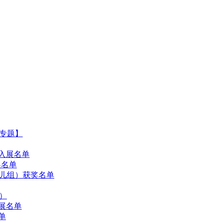
专题】
入展名单
奖名单
儿组）获奖名单
）
展名单
单