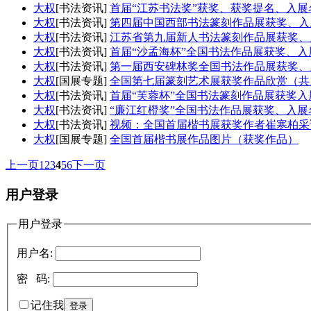
大权
[书法资讯]
首届“江苏书法奖”获奖、获奖提名、入展
大权
[书法资讯]
第四届中国西部书法篆刻作品展获奖、入
大权
[书法资讯]
江苏省第九届新人书法篆刻作品展获奖、入
大权
[书法资讯]
首届“沙孟海杯”全国书法作品展获奖、入
大权
[书法资讯]
第一届西安碑林奖全国书法作品展获奖、
大权
[国展专题]
全国第七届篆刻艺术展获奖作品欣赏（共
大权
[书法资讯]
首届“芙蓉杯”全国书法篆刻作品展获奖入
大权
[书法资讯]
“廉江红橙奖”全国书法作品展获奖、入展
大权
[书法资讯]
视频：全国首届楷书展获奖作者崔寒柏采
大权
[国展专题]
全国首届楷书展作品图片（获奖作品）
上一页
1
2
3
4
5
6
下一页
用户登录
用户登录
用户名:
密 码:
记住我