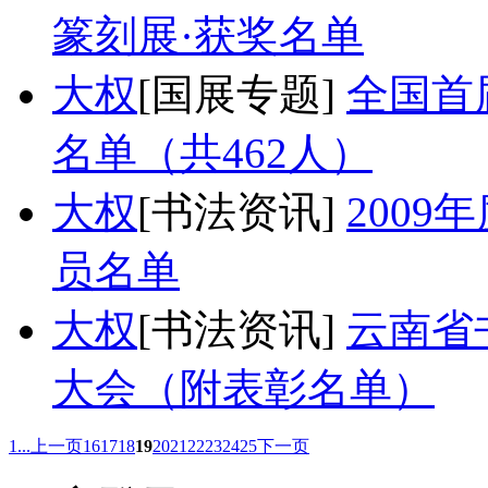
篆刻展·获奖名单
大权
[国展专题]
全国首
名单（共462人）
大权
[书法资讯]
200
员名单
大权
[书法资讯]
云南省
大会（附表彰名单）
1...
上一页
16
17
18
19
20
21
22
23
24
25
下一页