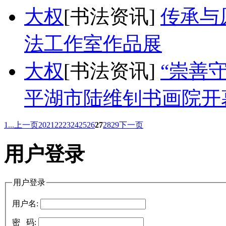
大权
[书法资讯]
传承与
法工作室作品展
大权
[书法资讯]
“崇善
平湖市陆维钊书画院开
1...
上一页
20
21
22
23
24
25
26
27
28
29
下一页
用户登录
用户登录
用户名:
密 码: