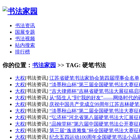
书法资讯
国展专题
书法视频
站内搜索
排行榜
你的位置：
书法家园
>> TAG: 硬笔书法
大权
[书法资讯]
江苏省硬笔书法家协会第四届理事会名单
大权
[书法资讯]
“淡墨秋山杯”第三届全国硬笔书法大赛征稿
大权
[书法资讯]
“吉大律师杯”吉林省硬笔书法大展征稿启事
大权
[书法资讯]
从“陌生人”到“我的好友”——网络时代
大权
[书法资讯]
庆祝中国共产党成立99周年江苏吉林硬笔书
大权
[书法资讯]
“淡墨秋山杯”第二届全国硬笔书法大赛征稿
大权
[书法资讯]
“弘济杯”河北省第八届硬笔书法大汇展征稿
大权
[书法资讯]
“品翰堂杯”第六届中国硬笔书法公开赛征稿启
大权
[书法资讯]
第三届“逸道雅集”杯全国硬笔书法大赛征稿启
大权
[书法资讯]
纪念五四运动100周年全国硬笔书法小品